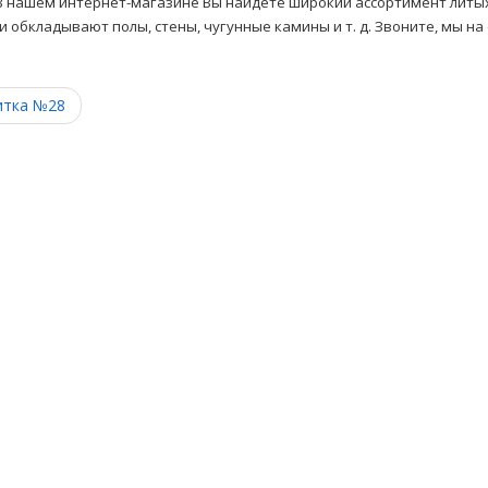
 В нашем интернет-магазине Вы найдёте широкий ассортимент литых
 обкладывают полы, стены, чугунные камины и т. д. Звоните, мы на 
итка №28