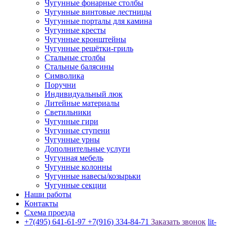
Чугунные фонарные столбы
Чугунные винтовые лестницы
Чугунные порталы для камина
Чугунные кресты
Чугунные кронштейны
Чугунные решётки-гриль
Стальные столбы
Стальные балясины
Символика
Поручни
Индивидуальный люк
Литейные материалы
Светильники
Чугунные гири
Чугунные ступени
Чугунные урны
Дополнительные услуги
Чугунная мебель
Чугунные колонны
Чугунные навесы/козырьки
Чугунные секции
Наши работы
Контакты
Схема проезда
+7(495) 641-61-97
+7(916) 334-84-71
Заказать звонок
lit-