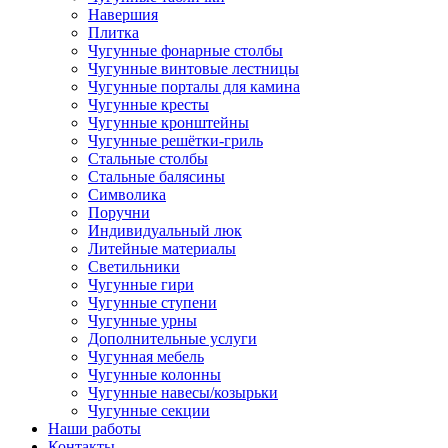
Навершия
Плитка
Чугунные фонарные столбы
Чугунные винтовые лестницы
Чугунные порталы для камина
Чугунные кресты
Чугунные кронштейны
Чугунные решётки-гриль
Стальные столбы
Стальные балясины
Символика
Поручни
Индивидуальный люк
Литейные материалы
Светильники
Чугунные гири
Чугунные ступени
Чугунные урны
Дополнительные услуги
Чугунная мебель
Чугунные колонны
Чугунные навесы/козырьки
Чугунные секции
Наши работы
Контакты